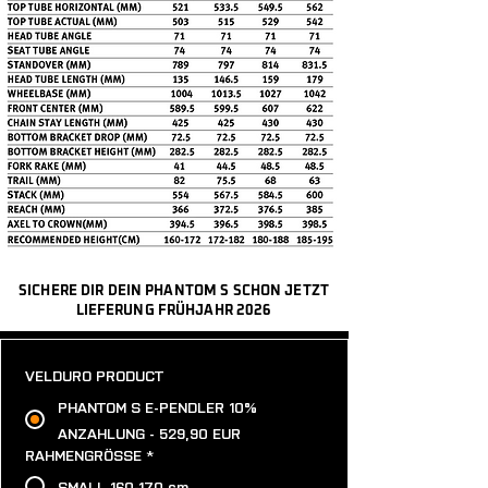
700*45C BLK, mit Schlauch *Ihr
Durchmesser 31,8, Breite: 680 mm,
links&rechts Kabel:
Phantom ist Tubeless-Ready, wird
schwarz Vorbau: Velduro Alloy
Maßgeschneiderte, wasserdichte
aber mit einem Schlauch geliefert.
Rennradvorbau, schwarz, S&M: 75
und narrensichere Verkabelung von
mm, L&XL: 95 mm Länge Griffe:
Avinox
Velduro MTB Comfort BLK
SICHERE DIR DEIN PHANTOM S SCHON JETZT
LIEFERUNG FRÜHJAHR 2026
VELDURO PRODUCT
PHANTOM S E-PENDLER 10%
ANZAHLUNG - 529,90 EUR
RAHMENGRÖSSE
*
SMALL 160-170 cm