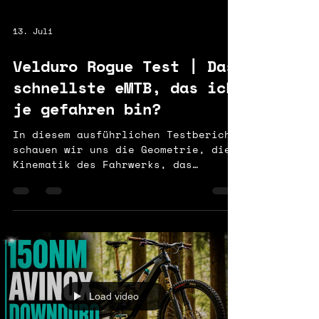
13. Juli
Velduro Rogue Test | Das
schnellste eMTB, das ich
je gefahren bin?
In diesem ausführlichen Testbericht
schauen wir uns die Geometrie, die
Kinematik des Fahrwerks, das
Kletterverhalten, die Abfahrts-
Performance, die Akkureichweite
sowie den extrem leistungsstarken
Avinox M2-S Motor an. Außerdem
erfährst du, für wen dieses Bike
wirklich gemacht ist, welche
Änderungen ich an meinem eigenen
Bike vorgenommen habe und welche
Load video
Punkte ich nach intensiven
Praxistests verbessern würde. Das