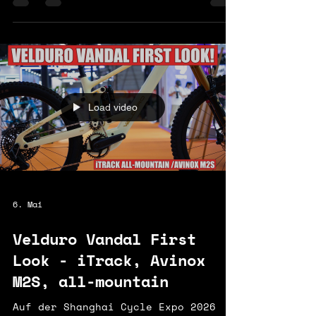
Avinox M2S-Motor einen fulminanten
Start. Und das aus gutem Grund: Es
ist Velduros erster großer Coup –
ein optisch ansprechendes Produkt
von Anfang an. Außerdem ist es
vollgepackt mit Features:
Einstellmöglichkeiten,
Load video
Mittelgelenk-Konstruktion und der
extrem leistungsstarke, hochmoderne
Avinox M2S-Motor mit 1.300 W / 130
Nm Drehmoment und 800-Wh-A
6. Mai
Velduro Vandal First
Look - iTrack, Avinox
M2S, all-mountain
Auf der Shanghai Cycle Expo 2026