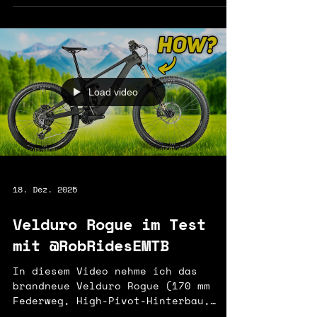
solltest du hellhörig werden.
Pinkbike hat gerade ihren ersten
Fahrbericht zum Rogue R
veröffentlicht , und das Feedback
hat uns richtig begeistert. Der
Tester Stéphane Pelletier , ein
1,90 m großer Fahrer, der
normalerweise Rahmengröße L
Load video
bevorzugt, empfand die
Kletterposition vom ersten
Pedaltritt an als optimal. Die 485
mm Reichweite in Kombination mit
dem effektiven Sit
18. Dez. 2025
Velduro Rogue im Test
mit @RobRidesEMTB
In diesem Video nehme ich das
brandneue Velduro Rogue (170 mm