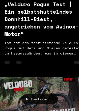
„Velduro Rogue Test |
Ein selbstshuttelndes
Downhill-Biest,
angetrieben vom Avinox-
Motor“
Tom hat das faszinierende Velduro
Rogue auf Herz und Nieren getestet,
um herauszufinden, was in diesem
Bike wirklich steckt. Es glänzt
weniger als klassisches All-
Mountain, sondern eher als
selbstshuttelndes Mini-E-Downhill-
Powerhouse. Videolink:
https://youtu.be/n4tn2xgvoyc?
si=rfCP3F2dJS5nlVdX
Load video