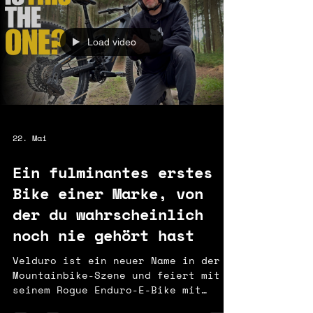
das Bike komplett nach den eigenen
Vorstellungen aufbaut. Jedes
einzelne Bauteil wurde bewusst
Load video
ausgewählt. Das Resultat ist ein
Rogue, das sich sowohl optisch als
auch fahrtechnisch deutlich von
einem Serienmodell unte
22. Mai
Ein fulminantes erstes
Bike einer Marke, von
der du wahrscheinlich
noch nie gehört hast
Velduro ist ein neuer Name in der
Mountainbike-Szene und feiert mit
seinem Rogue Enduro-E-Bike mit
Mittelgelenk und dem brandneuen