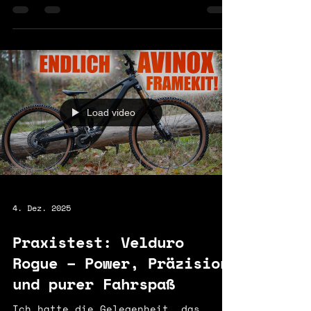
Federweg, High-Pivot-Hinterbau,
Vollcarbon-Rahmen, Avinox-Motor)mit
auf richtig matschige britische
Trails – zur allerersten Ausfahrt .
Rob Rides EMTB ist einer der
beliebtesten YouTube-Kanäle rund
ums elektrische Mountainbiken . Der
Kanal wurde 2018 gestartet und hat
heute über 1,1 Millionen Abonnenten
Load video
und mehrere hundert Videos zu
eMTBs, Tests und Technik-Themen.
Rob ist leidenschaftlicher
eMountainbiker und t
4. Dez. 2025
Praxistest: Velduro
Rogue – Power, Präzision