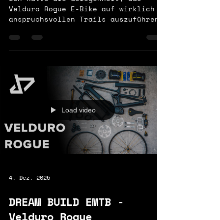
und purer Fahrspaß
Ich hatte die Gelegenheit, das
Velduro Rogue E-Bike auf wirklich
anspruchsvollen Trails auszuführen
– und die Performance hat mich von
der ersten Sekunde an begeistert.
Das Komplettbike mit dem Avinox-
Antriebssystem kombiniert einen
extrem kraftvollen Mittelmotor,
einen ausdauernden Akku und
hochwertige Komponenten, die
spürbar perfekt aufeinander
Load video
abgestimmt sind. Schon nach den
ersten Metern wird klar: Rahmen,
Fahrwerk und Motor verschmelzen zu
einer Einheit. Das Rogue fäh
4. Dez. 2025