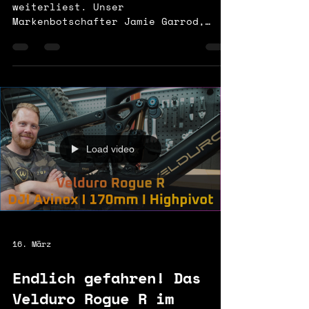
weiterliest. Unser
Markenbotschafter Jamie Garrod,
Geoff Carter von Southstar Trails
und Red Bull-Athlet Brook Macdonald
haben den M2S in Rotorua einem
direkten Vergleichstest mit dem M1
unterzogen. Das Video zeigt dir
alles, was du über die Leistung
dieses Motors im Gelände wissen
musst. Die M2S ist das
Load video
leistungsstärkste Modell der Reihe.
Sie liefert 1300 W
Ausgangsleistung, 130 Nm
Standarddrehmoment und 150 Nm
Spitzendrehmoment im Boost-Modus.
Das
16. März
Endlich gefahren! Das
Velduro Rogue R im