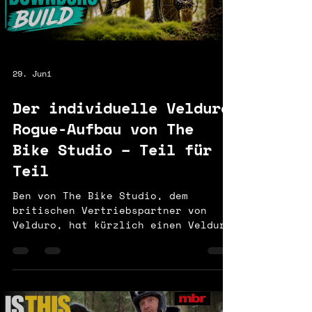
Velduro Rogue gehört zu den
leistungsfähigsten Long-Travel-eMTB
29. Juni
Der individuelle Velduro
Rogue-Aufbau von The
Bike Studio – Teil für
Teil
Ben von The Bike Studio, dem
britischen Vertriebspartner von
Velduro, hat kürzlich einen Velduro
Rogue mit dem Avinox M2S-Motor
aufgebaut. Das Ergebnis ist eines
der eindrucksvollsten Beispiele
dafür, was möglich ist, wenn man
mit einem Rogue-Rahmen beginnt und