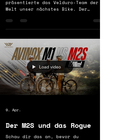
präsentierte das Velduro-Team der
Welt unser nächstes Bike. Der
Mountainbike-YouTuber Andy Sykes
gehörte zu den ersten, die es zu
Gesicht bekamen, und setzte sich
mit Mitgründer Dan Wallace zu einem
ausführlichen Rundgang über den
Messestand zusammen. Was im Video
zu sehen ist, ist ein 3D-gedruckter
Prototyp. Dennoch vermittelt er
Load video
bereits alles, was man darüber
wissen muss, wohin sich das Vandal
entwickelt. Das Vandal ist unser
All-Mountain-Bi
9. Apr.
Der M2S und das Rogue
Schau dir das an, bevor du