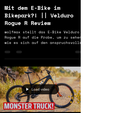
Mit dem E-Bike im
Bikepark?! || Velduro
Rogue R Review
wolfmax stellt das E-Bike Velduro
Rogue R auf die Probe, um zu sehen,
wie es sich auf den anspruchsvollen
Strecken des Bikeparks Samerberg
schlägt. Dabei liegt der Fokus
nicht auf technischen Daten,
sondern auf der Praxistauglichkeit
bei Anstiegen, Sprüngen und in
technischem Gelände.
Load video