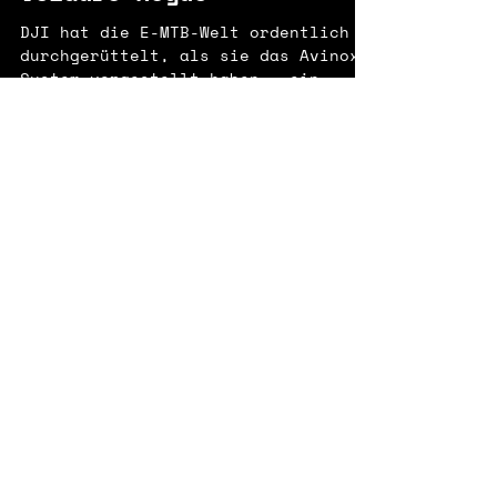
DREAM BUILD EMTB -
Velduro Rogue
DJI hat die E-MTB-Welt ordentlich
durchgerüttelt, als sie das Avinox-
System vorgestellt haben – ein
Antrieb, der neu definiert, was ein
modernes E-Mountainbike leisten
kann. Ultra-stark, extrem fein
abstimmbar und beeindruckend
geschmeidig setzte Avinox auf
Anhieb eine neue Benchmark. Und
jetzt? Jetzt hebt der Velduro Rogue
dieses Fundament auf ein völlig
Load video
neues Level. Das Herzstück dieses
Dream Builds ist der Velduro Rogue
Frameset : hochgradig einstellbar,
rennerprobt und
31. Okt. 2025