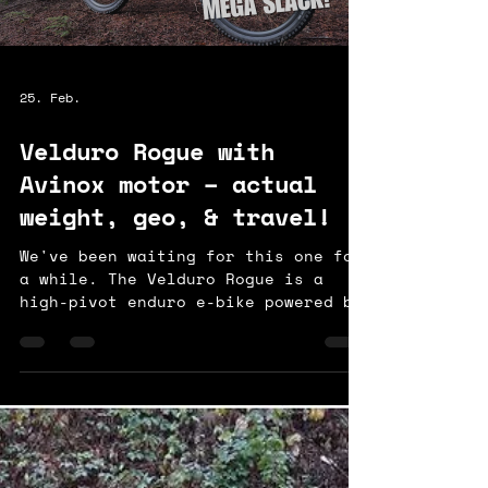
25. Feb.
Velduro Rogue with
Avinox motor – actual
weight, geo, & travel!
We've been waiting for this one for
a while. The Velduro Rogue is a
high-pivot enduro e-bike powered by
the DJI Avinox M1 motor. We've just
been sent one for testing, and the
first thing we did was get it in the
workshop and measure the actual
weight, geo, and travel. Chapters:
0:01 Intro 0:22 Key features 1:12
Competitors 2:16 Geometry and
sizing 4:00 Weight This is the first