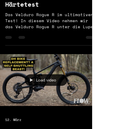
Härtetest
Das Velduro Rogue R im ultimativen
Test! In diesem Video nehmen wir
das Velduro Rogue R unter die Lupe.
Von den technischen Daten auf dem
Papier bis hin zum realen
Fahrgefühl auf dem Trail. Ist das
Rogue R nur ein Hype oder liefert
es in Sachen Performance und
Technik wirklich ab? Wir schauen
uns die Details an: Wie schlägt
sich das Fahrwerk? Was taugt die
Load video
Elektronik? Und für wen ist dieses
Bike am Ende wirklich gebaut? 0:00
Intro & Erster Eindruck 2:05
Flightcheck 8:20 Er
12. März