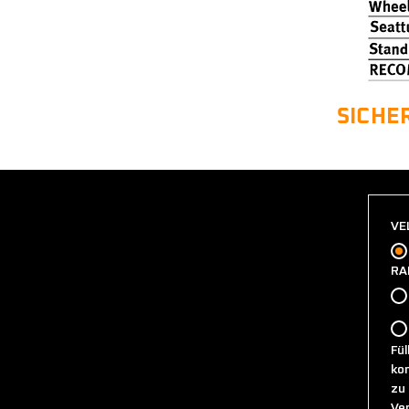
SICHE
VE
RA
Fül
kon
zu 
Ve